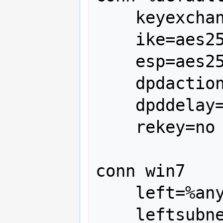
    keyexchange=ikev2

    ike=aes256-sha1-modp1024!

    esp=aes256-sha1!

    dpdaction=clear

    dpddelay=300s

    rekey=no

conn win7

    left=%any

    leftsubnet=0.0.0.0/0
