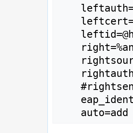
    leftauth=pubkey

    leftcert=huey.xinux.org.crt

    leftid=@huey.xinux.org

    right=%any

    rightsourceip=10.10.3.0/24

    rightauth=eap-mschapv2

    #rightsendcert=never   # see note

    eap_identity=%any
