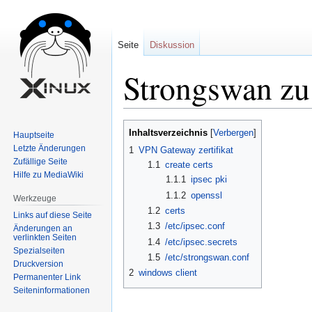
Seite
Diskussion
Strongswan zu
Zur
Zur
Inhaltsverzeichnis
Hauptseite
Navigation
Suche
Letzte Änderungen
1
VPN Gateway zertifikat
springen
springen
Zufällige Seite
1.1
create certs
Hilfe zu MediaWiki
1.1.1
ipsec pki
1.1.2
openssl
Werkzeuge
1.2
certs
Links auf diese Seite
1.3
/etc/ipsec.conf
Änderungen an
verlinkten Seiten
1.4
/etc/ipsec.secrets
Spezialseiten
1.5
/etc/strongswan.conf
Druckversion
2
windows client
Permanenter Link
Seiten­informationen