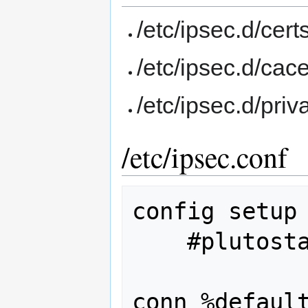
/etc/ipsec.d/cert
/etc/ipsec.d/cace
/etc/ipsec.d/pri
/etc/ipsec.conf
config setup

    #plutostart=no

conn %default