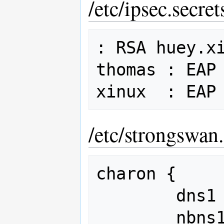
/etc/ipsec.secret
: RSA huey.xi
thomas : EAP 
/etc/strongswan
charon {

        dns1  = 192.168.240.200

        nbns1 = 192.168.240.200
