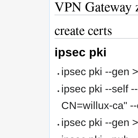
VPN Gateway ze
create certs
ipsec pki
ipsec pki --gen 
ipsec pki --self 
CN=willux-ca" --
ipsec pki --gen 