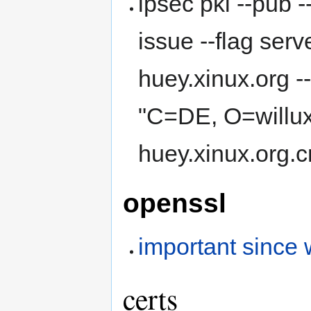
ipsec pki --pub -
issue --flag serv
huey.xinux.org --
"C=DE, O=willux
huey.xinux.org.c
openssl
important since 
certs