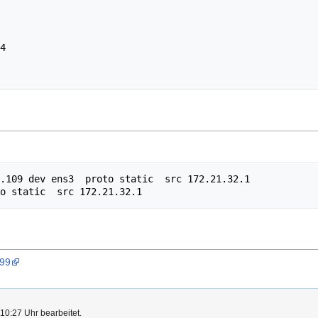
.109 dev ens3  proto static  src 172.21.32.1 

599
10:27 Uhr bearbeitet.