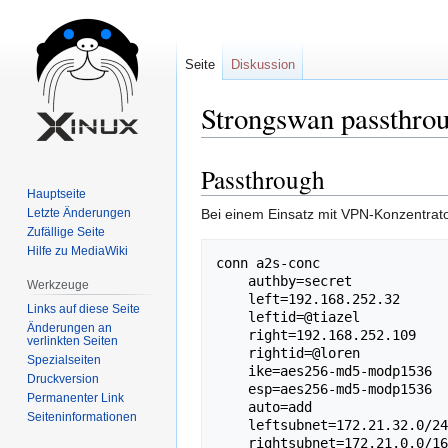
Seite
Diskussion
Strongswan passthro
Passthrough
Zur
Zur
Hauptseite
Navigation
Suche
Letzte Änderungen
Bei einem Einsatz mit VPN-Konzentrat
springen
springen
Zufällige Seite
Hilfe zu MediaWiki
conn a2s-conc

    authby=secret

Werkzeuge
    left=192.168.252.32

Links auf diese Seite
    leftid=@tiazel

Änderungen an
    right=192.168.252.109

verlinkten Seiten
    rightid=@loren

Spezialseiten
    ike=aes256-md5-modp1536

Druckversion
    esp=aes256-md5-modp1536

Permanenter Link
    auto=add

Seiten­informationen
    leftsubnet=172.21.32.0/24

    rightsubnet=172.21.0.0/16
