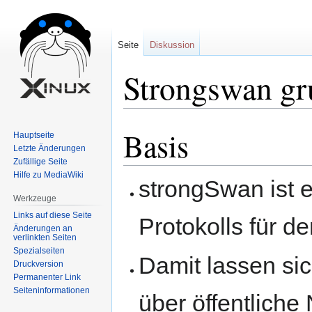
Seite
Diskussion
Strongswan gr
Basis
Zur
Zur
Hauptseite
Navigation
Suche
Letzte Änderungen
Zufällige Seite
springen
springen
Hilfe zu MediaWiki
strongSwan ist 
Werkzeuge
Links auf diese Seite
Protokolls für 
Änderungen an
verlinkten Seiten
Spezialseiten
Damit lassen sic
Druckversion
Permanenter Link
Seiten­informationen
über öffentliche