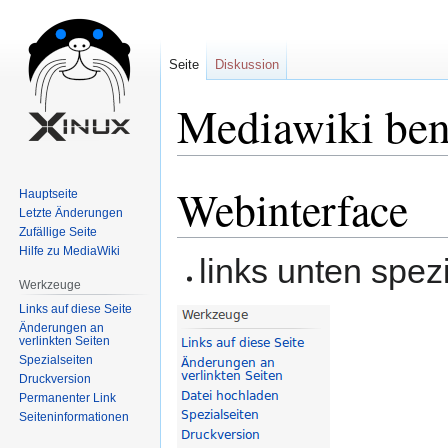
Seite
Diskussion
Mediawiki ben
Webinterface
Zur
Zur
Hauptseite
Navigation
Suche
Letzte Änderungen
Zufällige Seite
springen
springen
Hilfe zu MediaWiki
links unten spez
Werkzeuge
Links auf diese Seite
Änderungen an
verlinkten Seiten
Spezialseiten
Druckversion
Permanenter Link
Seiten­informationen