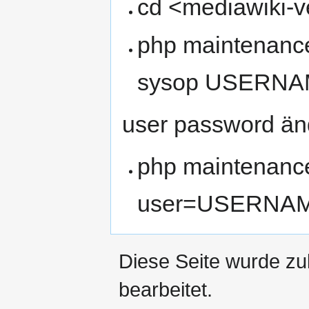
cd <mediawiki-v
php maintenance
sysop USERN
user password än
php maintenanc
user=USERNA
Diese Seite wurde zu
bearbeitet.