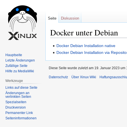
Seite
Diskussion
Docker unter Debian
Zur
Zur
Docker Debian Installation native
Navigation
Suche
Docker Debian Installation via Reposito
Hauptseite
springen
springen
Letzte Änderungen
Zufällige Seite
Diese Seite wurde zuletzt am 19. Januar 2023 um 1
Hilfe zu MediaWiki
Datenschutz
Über Xinux Wiki
Haftungsausschl
Werkzeuge
Links auf diese Seite
Änderungen an
verlinkten Seiten
Spezialseiten
Druckversion
Permanenter Link
Seiten­informationen