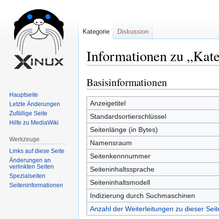
Kategorie
Diskussion
Informationen zu „Kat
Basisinformationen
Zur
Zur
Navigation
Suche
Hauptseite
springen
springen
Anzeigetitel
Letzte Änderungen
Zufällige Seite
Standardsortierschlüssel
Hilfe zu MediaWiki
Seitenlänge (in Bytes)
Werkzeuge
Namensraum
Links auf diese Seite
Seitenkennnummer
Änderungen an
verlinkten Seiten
Seiteninhaltssprache
Spezialseiten
Seiteninhaltsmodell
Seiten­informationen
Indizierung durch Suchmaschinen
Anzahl der Weiterleitungen zu dieser Seit