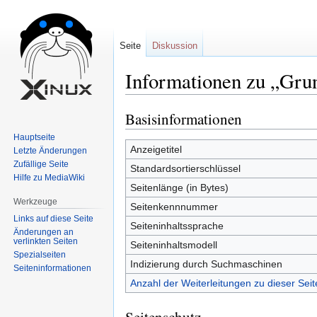
Seite
Diskussion
Informationen zu „Gru
Basisinformationen
Zur
Zur
Navigation
Suche
Hauptseite
springen
springen
Anzeigetitel
Letzte Änderungen
Zufällige Seite
Standardsortierschlüssel
Hilfe zu MediaWiki
Seitenlänge (in Bytes)
Werkzeuge
Seitenkennnummer
Links auf diese Seite
Seiteninhaltssprache
Änderungen an
verlinkten Seiten
Seiteninhaltsmodell
Spezialseiten
Indizierung durch Suchmaschinen
Seiten­informationen
Anzahl der Weiterleitungen zu dieser Seit