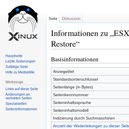
Seite
Diskussion
Informationen zu „ESX
Restore“
Hauptseite
Basisinformationen
Zur
Zur
Letzte Änderungen
Navigation
Suche
Zufällige Seite
springen
springen
Anzeigetitel
Hilfe zu MediaWiki
Standardsortierschlüssel
Werkzeuge
Seitenlänge (in Bytes)
Links auf diese Seite
Änderungen an
Seitenkennnummer
verlinkten Seiten
Seiteninhaltssprache
Spezialseiten
Seiten­informationen
Seiteninhaltsmodell
Indizierung durch Suchmaschinen
Anzahl der Weiterleitungen zu dieser Seit