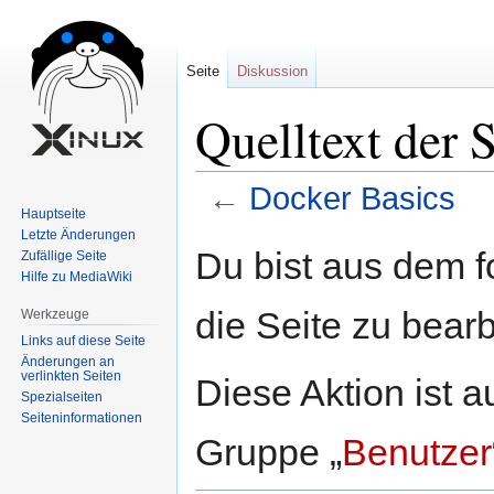
Seite
Diskussion
Quelltext der 
←
Docker Basics
Hauptseite
Letzte Änderungen
Zur
Zur
Du bist aus dem f
Zufällige Seite
Navigation
Suche
Hilfe zu MediaWiki
springen
springen
die Seite zu bearb
Werkzeuge
Links auf diese Seite
Änderungen an
verlinkten Seiten
Diese Aktion ist a
Spezialseiten
Seiten­informationen
Gruppe „
Benutzer