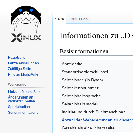
Seite
Diskussion
Informationen zu „
Basisinformationen
Zur
Zur
Navigation
Suche
Hauptseite
springen
springen
Letzte Änderungen
Anzeigetitel
Zufällige Seite
Standardsortierschlüssel
Hilfe zu MediaWiki
Seitenlänge (in Bytes)
Werkzeuge
Seitenkennnummer
Links auf diese Seite
Seiteninhaltssprache
Änderungen an
verlinkten Seiten
Seiteninhaltsmodell
Spezialseiten
Indizierung durch Suchmaschinen
Seiten­informationen
Anzahl der Weiterleitungen zu dieser 
Gezählt als eine Inhaltsseite