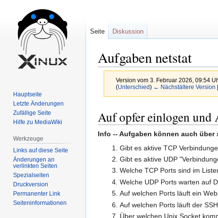
Seite
Diskussion
Aufgaben netstat
Version vom 3. Februar 2026, 09:54 U
(
Unterschied
)
← Nächstältere Version
Hauptseite
Letzte Änderungen
Zur
Zur
Auf opfer einlogen und 
Zufällige Seite
Navigation
Suche
Hilfe zu MediaWiki
springen
springen
Info -- Aufgaben können auch über
Werkzeuge
Gibt es aktive TCP Verbindung
Links auf diese Seite
Gibt es aktive UDP "Verbindung
Änderungen an
verlinkten Seiten
Welche TCP Ports sind im List
Spezialseiten
Welche UDP Ports warten auf 
Druckversion
Auf welchen Ports läuft ein We
Permanenter Link
Seiten­informationen
Auf welchen Ports läuft der SS
Über welchen Unix Socket komm