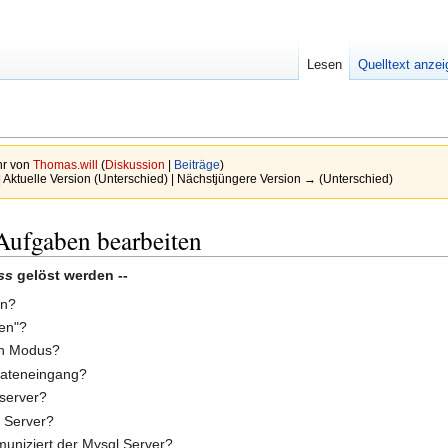
Lesen
Quelltext anze
hr von
Thomas.will
(
Diskussion
|
Beiträge
)
| Aktuelle Version (Unterschied) | Nächstjüngere Version → (Unterschied)
Aufgaben bearbeiten
ss
gelöst werden --
en?
en"?
en Modus?
Dateneingang?
bserver?
H Server?
uniziert der Mysql Server?