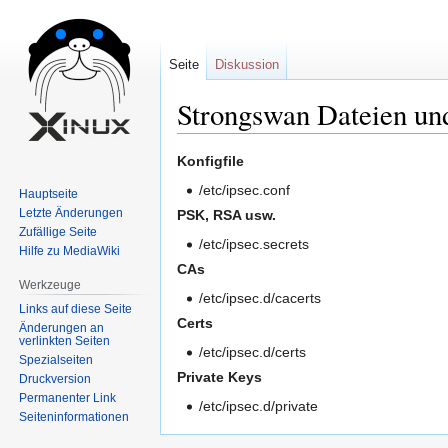
Seite
Diskussion
Strongswan Dateien un
Zur
Zur
Konfigfile
Navigation
Suche
/etc/ipsec.conf
Hauptseite
springen
springen
Letzte Änderungen
PSK, RSA usw.
Zufällige Seite
/etc/ipsec.secrets
Hilfe zu MediaWiki
CAs
Werkzeuge
/etc/ipsec.d/cacerts
Links auf diese Seite
Certs
Änderungen an
verlinkten Seiten
/etc/ipsec.d/certs
Spezialseiten
Private Keys
Druckversion
Permanenter Link
/etc/ipsec.d/private
Seiten­informationen