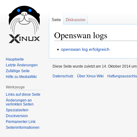
Seite
Diskussion
Openswan logs
Zur
Zur
openswan log erfolgreich
Navigation
Suche
Hauptseite
springen
springen
Letzte Änderungen
Diese Seite wurde zuletzt am 14. Oktober 2014 um 
Zufällige Seite
Datenschutz
Über Xinux Wiki
Haftungsausschl
Hilfe zu MediaWiki
Werkzeuge
Links auf diese Seite
Änderungen an
verlinkten Seiten
Spezialseiten
Druckversion
Permanenter Link
Seiten­informationen