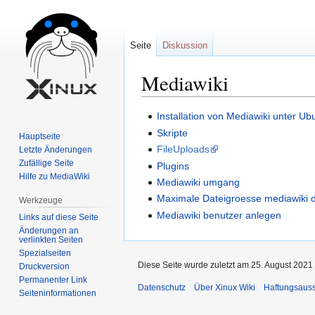
Seite
Diskussion
Mediawiki
Zur
Zur
Installation von Mediawiki unter Ub
Navigation
Suche
Skripte
Hauptseite
springen
springen
FileUploads
Letzte Änderungen
Zufällige Seite
Plugins
Hilfe zu MediaWiki
Mediawiki umgang
Maximale Dateigroesse mediawiki 
Werkzeuge
Mediawiki benutzer anlegen
Links auf diese Seite
Änderungen an
verlinkten Seiten
Spezialseiten
Diese Seite wurde zuletzt am 25. August 2021 
Druckversion
Permanenter Link
Datenschutz
Über Xinux Wiki
Haftungsaus
Seiten­informationen